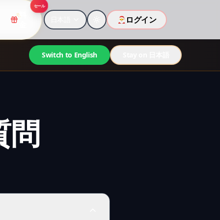
セール
料
ログイン
日本語
🎅
金
Switch to English
Stay on 日本語
質問