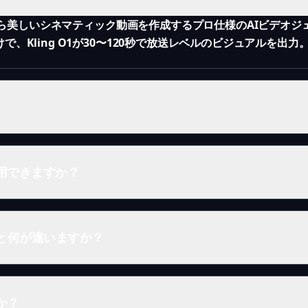
説明から美しいシネマティック動画を作成するプロ仕様のAIビデオ
、Kling O1が30〜120秒で放送レベルのビジュアルを出
用利用できますか？
ールと何が違いますか？
すか？