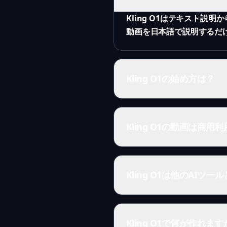
Kling O1はテキスト
動画を日本語で説明するだけで
Kling O1の始め方は？
Kling O1の動画は商
Kling O1は他のAIツ
Kling O1で何が作れま