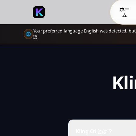
ホー
ム
Your preferred language English was detected, but
🌐
語
K
Kling O1とは？