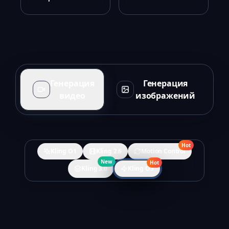
Генерация
Генерация
видео
изображений
Hot
Kling O1
Kling 2.6
Motion Control
New
Hot
Kling 3.0
Kling O3