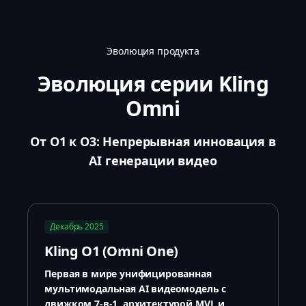
Эволюция продукта
Эволюция серии Kling
Omni
От O1 к O3: Непрерывная инновация в
AI генерации видео
Декабрь 2025
Kling O1 (Omni One)
Первая в мире унифицированная
мультимодальная AI видеомодель с
движком 7-в-1, архитектурой MVL и