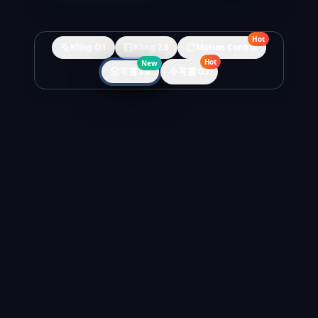
Hot
Kling O1
Kling 2.6
Motion Control
Hot
New
可靈 3.0
可靈 O3