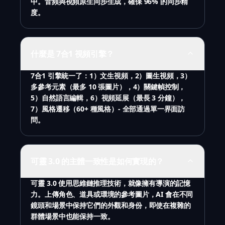
中。音頻與視頻原生同步生成，確保 96% 的同步精
度。
什麼是 7合1 視頻引擎？
7合1 引擎統一了：1）文生視頻，2）圖生視頻，3）
多參考元素（最多 10 張圖片），4）關鍵幀控制，
5）自然語言編輯，6）視頻延展（最長 3 分鐘），
7）風格遷移（60+ 種風格）- 全部通過單一界面訪
問。
可靈 3.0 的主體一致性是如何實現的？
可靈 3.0 使用思維鏈推理技術，就像擁有導演的記憶
力。上傳角色、道具或環境的參考圖片，AI 會在不同
鏡頭和場景中保持它們的外觀和身份，即使在複雜的
群體場景中也能保持一致。